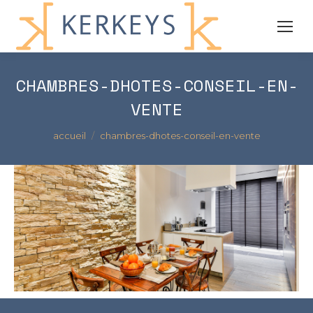
CHAMBRES-DHOTES-CONSEIL-EN-
VENTE
Vous êtes ici :
accueil
chambres-dhotes-conseil-en-vente