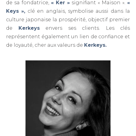
de sa fondatrice,
« Ker »
signifiant « Maison ».
«
Keys »,
clé en anglais, symbolise aussi dans la
culture japonaise la prospérité, objectif premier
de
Kerkeys
envers ses clients. Les clés
représentent également un lien de confiance et
de loyauté, cher aux valeurs de
Kerkeys.