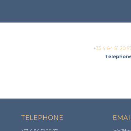
+33 4 84 51 20 9
Téléphon
TELEPHONE
EMAI
+33 4 84 51 20 97
info@ke