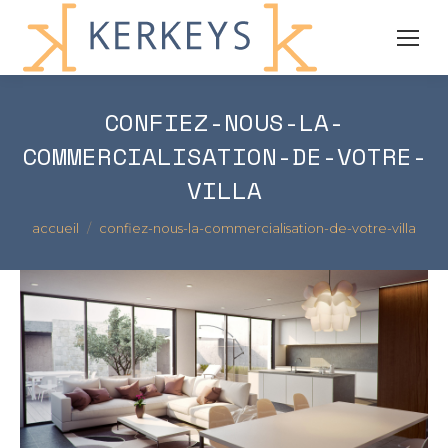
CONFIEZ-NOUS-LA-
COMMERCIALISATION-DE-VOTRE-
VILLA
Vous êtes ici :
accueil
confiez-nous-la-commercialisation-de-votre-villa