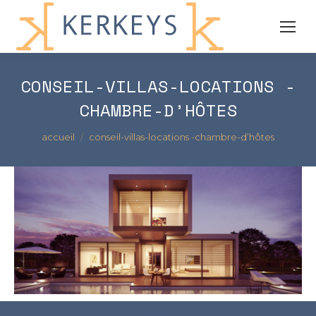
CONSEIL-VILLAS-LOCATIONS -
CHAMBRE-D’HÔTES
Vous êtes ici :
accueil
conseil-villas-locations -chambre-d’hôtes