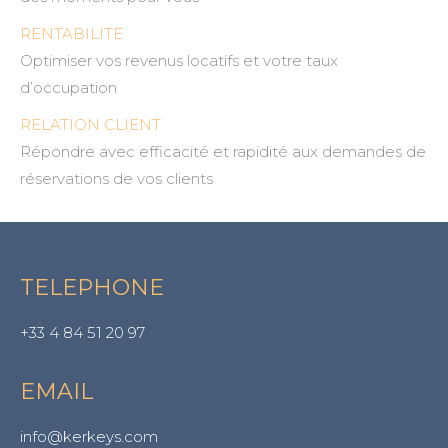
RENTABILITE
Optimiser vos revenus locatifs et votre taux
d’occupation
RELATION CLIENT
Répondre avec efficacité et rapidité aux demandes de
réservations de vos clients
TELEPHONE
+33 4 84 51 20 97
EMAIL
info@kerkeys.com