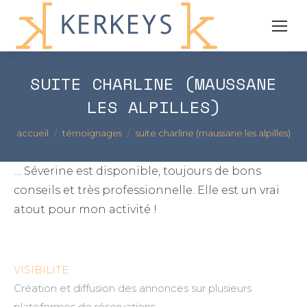
SUITE CHARLINE (MAUSSANE
LES ALPILLES)
Vous êtes ici :
accueil
témoignages
suite charline (maussane les alpilles)
… Séverine est disponible, toujours de bons
conseils et très professionnelle. Elle est un vrai
atout pour mon activité !
VISIBILITE
Création et diffusion des annonces sur plusieurs
plateformes de réservations