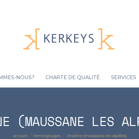
OMMES-NOUS?
CHARTE DE QUALITÉ
SERVICES
NE (MAUSSANE LES AL
Vous êtes ici :
accueil
témoignages
charline (maussane les alpilles)