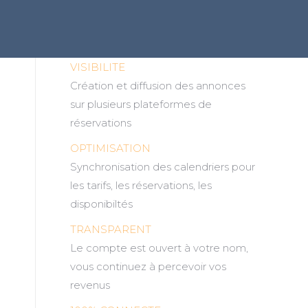
VISIBILITE
Création et diffusion des annonces
sur plusieurs plateformes de
réservations
OPTIMISATION
Synchronisation des calendriers pour
les tarifs, les réservations, les
disponibiltés
TRANSPARENT
Le compte est ouvert à votre nom,
vous continuez à percevoir vos
revenus