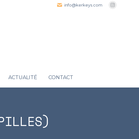
info@kerkeys.com
Instagra
page
opens
in
new
window
ACTUALITÉ
CONTACT
PILLES)