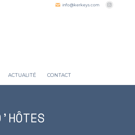
info@kerkeys.com
Instagra
page
opens
in
new
window
ACTUALITÉ
CONTACT
D’HÔTES