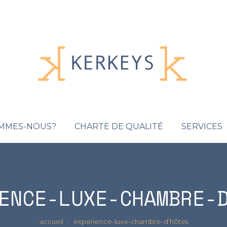
OMMES-NOUS?
CHARTE DE QUALITÉ
SERVICES
ENCE-LUXE-CHAMBRE-
Vous êtes ici :
accueil
experience-luxe-chambre-d’hôtes