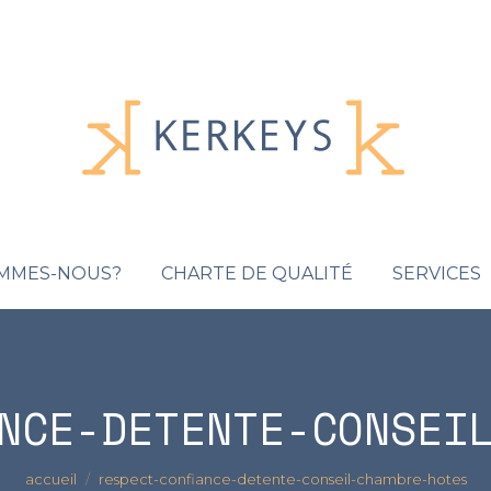
OMMES-NOUS?
CHARTE DE QUALITÉ
SERVICES
NCE-DETENTE-CONSEI
Vous êtes ici :
accueil
respect-confiance-detente-conseil-chambre-hotes