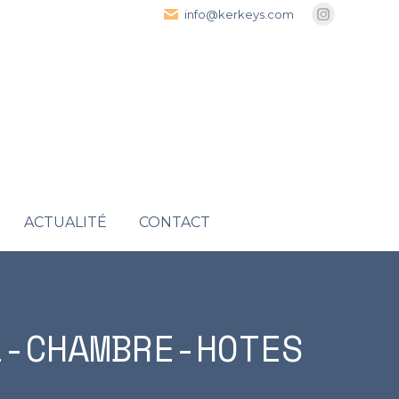
info@kerkeys.com
Instagra
page
opens
in
new
window
ACTUALITÉ
CONTACT
L-CHAMBRE-HOTES